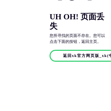
UH OH! 页面丢
失
您所寻找的页面不存在。您可以
点击下面的按钮，返回主页。
返回xk官方网页版_xk(